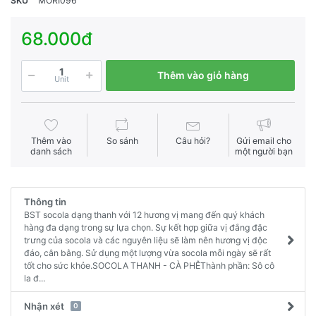
SKU
MORI096
68.000đ
Thêm vào giỏ hàng
Unit
Thêm vào
So sánh
Câu hỏi?
Gửi email cho
danh sách
một người bạn
Thông tin
BST socola dạng thanh với 12 hương vị mang đến quý khách
hàng đa dạng trong sự lựa chọn. Sự kết hợp giữa vị đắng đặc
trưng của socola và các nguyên liệu sẽ làm nên hương vị độc
đáo, cân bằng. Sử dụng một lượng vừa socola mỗi ngày sẽ rất
tốt cho sức khỏe.SOCOLA THANH - CÀ PHÊThành phần: Sô cô
la đ...
Nhận xét
0