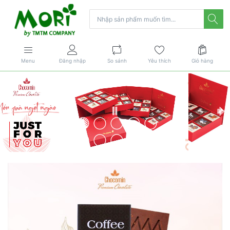
Menu
Đăng nhập
So sánh
Yêu thích
Giỏ hàng