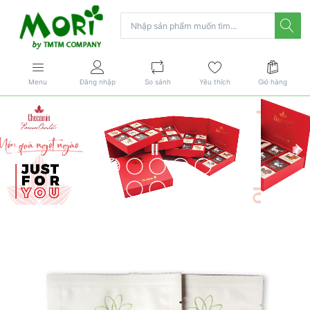
Menu
Đăng nhập
So sánh
Yêu thích
Giỏ hàng