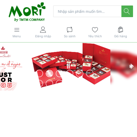
Menu
Đăng nhập
So sánh
Yêu thích
Giỏ hàng