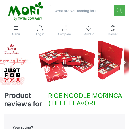
Menu
Log in
Compare
Wishlist
Basket
Product
RICE NOODLE MORINGA
reviews for
( BEEF FLAVOR)
Your rating?